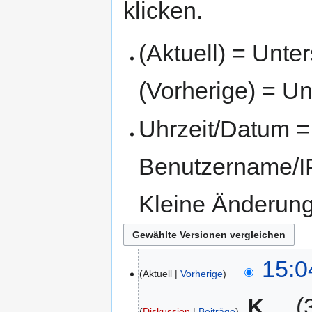
klicken.
(Aktuell) = Unte
(Vorherige) = Un
Uhrzeit/Datum = 
Benutzername/IP
Kleine Änderun
15:0
Aktuell
Vorherige
‎
K
Diskussion
Beiträge