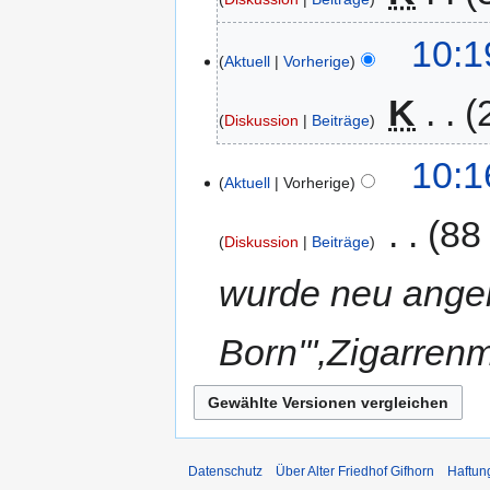
10:1
Aktuell
Vorherige
‎
K
Diskussion
Beiträge
10:1
Aktuell
Vorherige
‎
88
Diskussion
Beiträge
wurde neu angele
Born''',Zigarre
Datenschutz
Über Alter Friedhof Gifhorn
Haftun