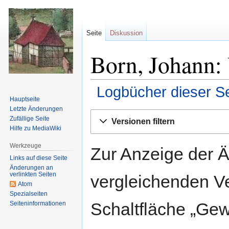
Seite
Diskussion
Born, Johann: 
Logbücher dieser Se
Hauptseite
Letzte Änderungen
Zur
Zur
Zufällige Seite
Versionen filtern
Navigation
Suche
Hilfe zu MediaWiki
springen
springen
Werkzeuge
Zur Anzeige der 
Links auf diese Seite
Änderungen an
verlinkten Seiten
vergleichenden V
Atom
Spezialseiten
Schaltfläche „Gew
Seiten­informationen