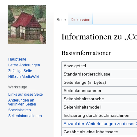
Seite
Diskussion
Informationen zu „Co
Basisinformationen
Zur
Zur
Navigation
Suche
Hauptseite
springen
springen
Letzte Änderungen
Anzeigetitel
Zufällige Seite
Standardsortierschlüssel
Hilfe zu MediaWiki
Seitenlänge (in Bytes)
Werkzeuge
Seitenkennnummer
Links auf diese Seite
Seiteninhaltssprache
Änderungen an
verlinkten Seiten
Seiteninhaltsmodell
Spezialseiten
Indizierung durch Suchmaschinen
Seiten­informationen
Anzahl der Weiterleitungen zu dieser 
Gezählt als eine Inhaltsseite