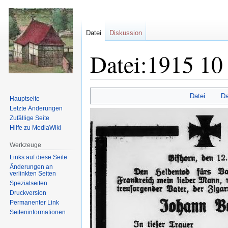
Datei
Diskussion
Datei:1915 10
Zur
Zur
Datei
Da
Hauptseite
Navigation
Suche
Letzte Änderungen
springen
springen
Zufällige Seite
Hilfe zu MediaWiki
Werkzeuge
Links auf diese Seite
Änderungen an
verlinkten Seiten
Spezialseiten
Druckversion
Permanenter Link
Seiten­informationen