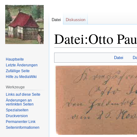
Datei
Diskussion
Datei:Otto Pa
Zur
Zur
Datei
Da
Hauptseite
Navigation
Suche
Letzte Änderungen
springen
springen
Zufällige Seite
Hilfe zu MediaWiki
Werkzeuge
Links auf diese Seite
Änderungen an
verlinkten Seiten
Spezialseiten
Druckversion
Permanenter Link
Seiten­informationen