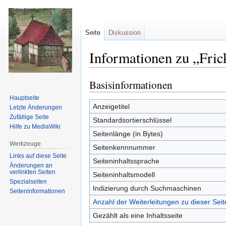
Seite
Diskussion
Informationen zu „Fric
Basisinformationen
Zur
Zur
Navigation
Suche
Hauptseite
springen
springen
Anzeigetitel
Letzte Änderungen
Zufällige Seite
Standardsortierschlüssel
Hilfe zu MediaWiki
Seitenlänge (in Bytes)
Werkzeuge
Seitenkennnummer
Links auf diese Seite
Seiteninhaltssprache
Änderungen an
verlinkten Seiten
Seiteninhaltsmodell
Spezialseiten
Indizierung durch Suchmaschinen
Seiten­informationen
Anzahl der Weiterleitungen zu dieser Seit
Gezählt als eine Inhaltsseite