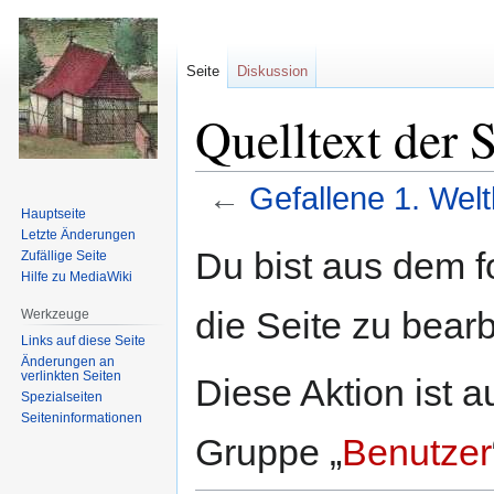
Seite
Diskussion
Quelltext der 
←
Gefallene 1. Welt
Hauptseite
Letzte Änderungen
Zur
Zur
Du bist aus dem f
Zufällige Seite
Navigation
Suche
Hilfe zu MediaWiki
springen
springen
die Seite zu bearb
Werkzeuge
Links auf diese Seite
Änderungen an
verlinkten Seiten
Diese Aktion ist a
Spezialseiten
Seiten­informationen
Gruppe „
Benutzer