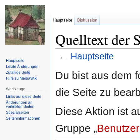
Hauptseite
Diskussion
Quelltext der 
←
Hauptseite
Hauptseite
Letzte Änderungen
Zur
Zur
Du bist aus dem f
Zufällige Seite
Navigation
Suche
Hilfe zu MediaWiki
springen
springen
die Seite zu bearb
Werkzeuge
Links auf diese Seite
Änderungen an
verlinkten Seiten
Diese Aktion ist a
Spezialseiten
Seiten­informationen
Gruppe „
Benutzer