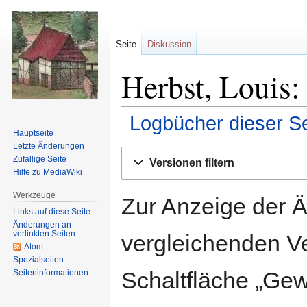
Seite
Diskussion
Herbst, Louis:
Logbücher dieser Se
Hauptseite
Letzte Änderungen
Zur
Zur
Zufällige Seite
Versionen filtern
Navigation
Suche
Hilfe zu MediaWiki
springen
springen
Werkzeuge
Zur Anzeige der 
Links auf diese Seite
Änderungen an
verlinkten Seiten
vergleichenden V
Atom
Spezialseiten
Schaltfläche „Gew
Seiten­informationen