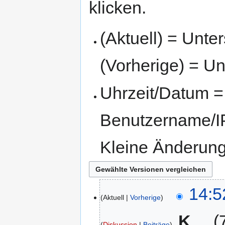
klicken.
(Aktuell) = Unte
(Vorherige) = Un
Uhrzeit/Datum = 
Benutzername/IP
Kleine Änderun
14:5
Aktuell
Vorherige
‎
K
Diskussion
Beiträge