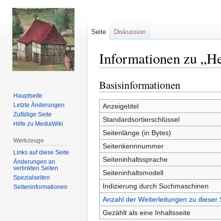
Seite
Diskussion
Informationen zu „He
Basisinformationen
Zur
Zur
Navigation
Suche
Hauptseite
springen
springen
Letzte Änderungen
Anzeigetitel
Zufällige Seite
Standardsortierschlüssel
Hilfe zu MediaWiki
Seitenlänge (in Bytes)
Werkzeuge
Seitenkennnummer
Links auf diese Seite
Seiteninhaltssprache
Änderungen an
verlinkten Seiten
Seiteninhaltsmodell
Spezialseiten
Indizierung durch Suchmaschinen
Seiten­informationen
Anzahl der Weiterleitungen zu dieser 
Gezählt als eine Inhaltsseite