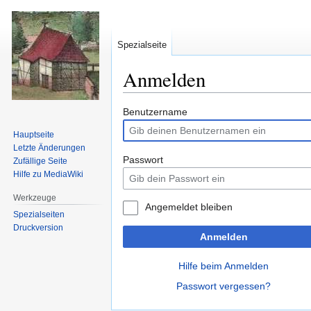
Spezialseite
Anmelden
Zur
Zur
Benutzername
Navigation
Suche
Hauptseite
springen
springen
Letzte Änderungen
Passwort
Zufällige Seite
Hilfe zu MediaWiki
Werkzeuge
Angemeldet bleiben
Spezialseiten
Druckversion
Anmelden
Hilfe beim Anmelden
Passwort vergessen?