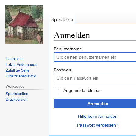
Spezialseite
Anmelden
Zur
Zur
Benutzername
Navigation
Suche
Hauptseite
springen
springen
Letzte Änderungen
Passwort
Zufällige Seite
Hilfe zu MediaWiki
Werkzeuge
Angemeldet bleiben
Spezialseiten
Druckversion
Anmelden
Hilfe beim Anmelden
Passwort vergessen?