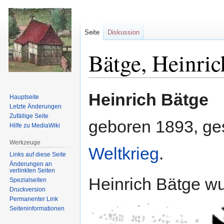
Seite
Diskussion
Bätge, Heinric
Zur
Zur
Heinrich Bätge
Hauptseite
Navigation
Suche
Letzte Änderungen
springen
springen
Zufällige Seite
geboren 1893, ge
Hilfe zu MediaWiki
Werkzeuge
Weltkrieg
.
Links auf diese Seite
Änderungen an
verlinkten Seiten
Heinrich Bätge wu
Spezialseiten
Druckversion
Permanenter Link
Seiten­informationen