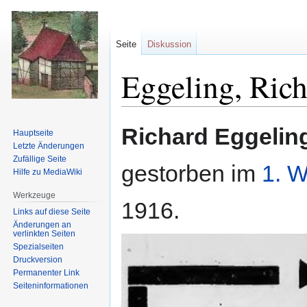
Seite
Diskussion
Eggeling, Ric
Zur
Zur
Richard Eggelin
Hauptseite
Navigation
Suche
Letzte Änderungen
springen
springen
Zufällige Seite
gestorben im
1. W
Hilfe zu MediaWiki
Werkzeuge
1916.
Links auf diese Seite
Änderungen an
verlinkten Seiten
Spezialseiten
Druckversion
Permanenter Link
Seiten­informationen