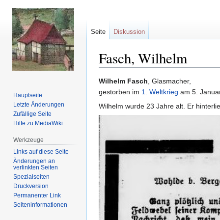
Seite
Diskussion
Fasch, Wilhelm
Zur
Zur
Wilhelm Fasch
, Glasmacher,
Navigation
Suche
gestorben im
1. Weltkrieg
am 5. Janua
Hauptseite
springen
springen
Letzte Änderungen
Wilhelm wurde 23 Jahre alt. Er hinterl
Zufällige Seite
Hilfe zu MediaWiki
Werkzeuge
Links auf diese Seite
Änderungen an
verlinkten Seiten
Spezialseiten
Druckversion
Permanenter Link
Seiten­informationen