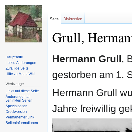
Seite
Diskussion
Grull, Herman
Zur
Zur
Hermann Grull
, 
Hauptseite
Navigation
Suche
Letzte Änderungen
springen
springen
Zufällige Seite
gestorben am 1. 
Hilfe zu MediaWiki
Werkzeuge
Hermann Grull wur
Links auf diese Seite
Änderungen an
verlinkten Seiten
Jahre freiwillig g
Spezialseiten
Druckversion
Permanenter Link
Seiten­informationen