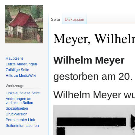
Seite
Diskussion
Meyer, Wilhel
Zur
Zur
Wilhelm Meyer
Hauptseite
Navigation
Suche
Letzte Änderungen
springen
springen
Zufällige Seite
gestorben am 20
Hilfe zu MediaWiki
Werkzeuge
Wilhelm Meyer wur
Links auf diese Seite
Änderungen an
verlinkten Seiten
Spezialseiten
Druckversion
Permanenter Link
Seiten­informationen