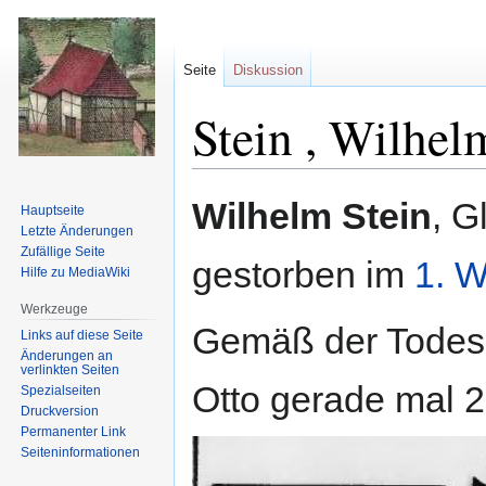
Seite
Diskussion
Stein , Wilhel
Zur
Zur
Wilhelm Stein
, G
Hauptseite
Navigation
Suche
Letzte Änderungen
springen
springen
Zufällige Seite
gestorben im
1. W
Hilfe zu MediaWiki
Werkzeuge
Gemäß der Todes
Links auf diese Seite
Änderungen an
verlinkten Seiten
Otto gerade mal 2
Spezialseiten
Druckversion
Permanenter Link
Seiten­informationen