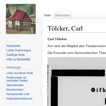
Seite
Diskussion
Tölcker, Carl
Zur
Zur
Carl Tölcker
Navigation
Suche
Ihm wird als Mitglied des Theaterverei
Hauptseite
springen
springen
Letzte Änderungen
Die Freunde vom Humoristischen Theate
Zufällige Seite
Hilfe zu MediaWiki
Werkzeuge
Links auf diese Seite
Änderungen an
verlinkten Seiten
Spezialseiten
Druckversion
Permanenter Link
Seiten­informationen