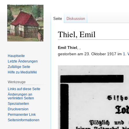
Seite
Diskussion
Thiel, Emil
Zur
Zur
Emil Thiel
, ,
Navigation
Suche
gestorben am 23. Oktober 1917 im
1. 
Hauptseite
springen
springen
Letzte Änderungen
Zufällige Seite
Hilfe zu MediaWiki
Werkzeuge
Links auf diese Seite
Änderungen an
verlinkten Seiten
Spezialseiten
Druckversion
Permanenter Link
Seiten­informationen