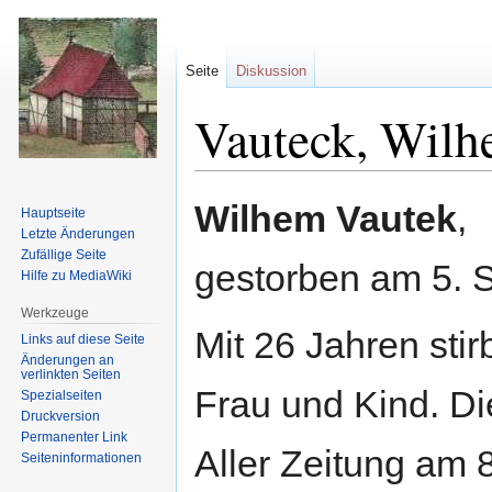
Seite
Diskussion
Vauteck, Wilh
Zur
Zur
Wilhem Vautek
,
Hauptseite
Navigation
Suche
Letzte Änderungen
springen
springen
Zufällige Seite
gestorben am 5. 
Hilfe zu MediaWiki
Werkzeuge
Mit 26 Jahren stir
Links auf diese Seite
Änderungen an
verlinkten Seiten
Frau und Kind. Di
Spezialseiten
Druckversion
Permanenter Link
Aller Zeitung am
Seiten­informationen