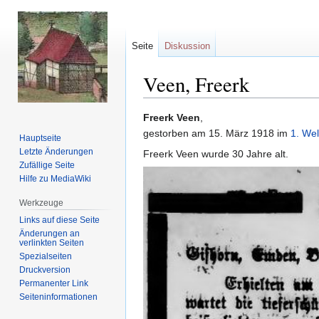
Seite
Diskussion
Veen, Freerk
Zur
Zur
Freerk Veen
,
Navigation
Suche
gestorben am 15. März 1918 im
1. Wel
Hauptseite
springen
springen
Letzte Änderungen
Freerk Veen wurde 30 Jahre alt.
Zufällige Seite
Hilfe zu MediaWiki
Werkzeuge
Links auf diese Seite
Änderungen an
verlinkten Seiten
Spezialseiten
Druckversion
Permanenter Link
Seiten­informationen