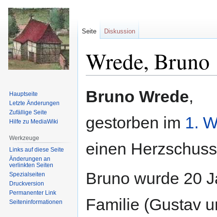
Seite
Diskussion
Wrede, Bruno
Zur
Zur
Bruno Wrede
,
Hauptseite
Navigation
Suche
Letzte Änderungen
springen
springen
Zufällige Seite
gestorben im
1. W
Hilfe zu MediaWiki
Werkzeuge
einen Herzschuss
Links auf diese Seite
Änderungen an
verlinkten Seiten
Bruno wurde 20 Jah
Spezialseiten
Druckversion
Permanenter Link
Familie (Gustav u
Seiten­informationen