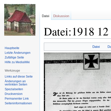
Datei
Diskussion
Datei:1918 12
Zur
Zur
Datei
Da
Hauptseite
Navigation
Suche
Letzte Änderungen
springen
springen
Zufällige Seite
Hilfe zu MediaWiki
Werkzeuge
Links auf diese Seite
Änderungen an
verlinkten Seiten
Spezialseiten
Druckversion
Permanenter Link
Seiten­informationen